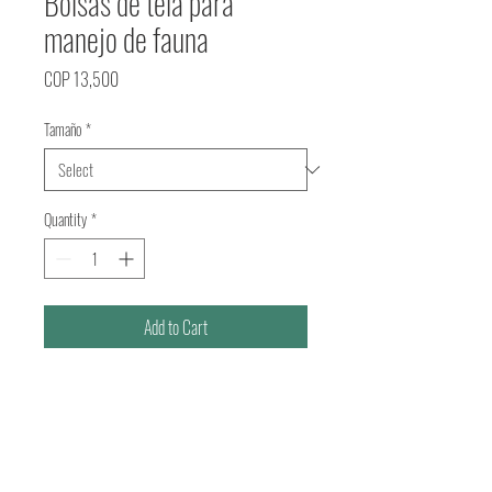
Bolsas de tela para
manejo de fauna
Price
COP 13,500
Tamaño
*
Quantity
*
Add to Cart
Bolsas en lienzo (100% algodón)
con costuras de seguridad.